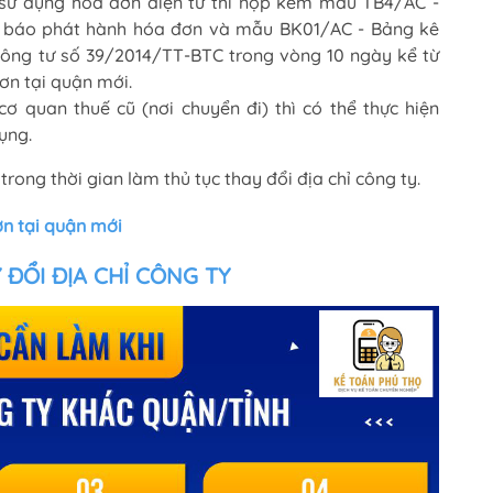
sử dụng hóa đơn điện tử thì nộp kèm mẫu TB4/AC -
ng báo phát hành hóa đơn và mẫu BK01/AC - Bảng kê
ông tư số 39/2014/TT-BTC trong vòng 10 ngày kể từ
ơn tại quận mới.
ơ quan thuế cũ (nơi chuyển đi) thì có thể thực hiện
ụng.
ng thời gian làm thủ tục thay đổi địa chỉ công ty.
ơn tại quận mới
 ĐỔI ĐỊA CHỈ CÔNG TY