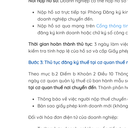
Nơi nộp hồ sơ:
Doanh nghiệp có thể nộp hồ sơ 
Nộp hồ sơ trực tiếp tại Phòng Đăng ký ki
doanh nghiệp chuyển đến.
Nộp hồ sơ qua mạng trên
Cổng thông ti
đăng ký kinh doanh hoặc chữ ký số công c
Thời gian hoàn thành thủ tục
: 3 ngày làm vi
kiểm tra tính hợp lệ của hồ sơ và cấp Giấy ph
Bước 3: Thủ tục đăng ký thuế tại cơ quan thuế 
Theo mục b.2 Điểm b Khoản 2 Điều 10 Thôn
ngày cơ quan quản lý thuế cũ ban hành mẫu 
tại cơ quan thuế nơi chuyển đến
. Thành phần h
Thông báo về việc người nộp thuế chuyển 
Bản sao giấy phép kinh doanh mới (không
Đối với hóa đơn điện tử của doanh nghiệp: