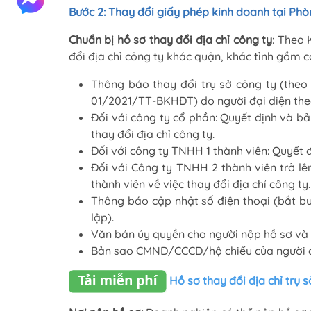
Bước 2: Thay đổi giấy phép kinh doanh tại Ph
Chuẩn bị hồ sơ thay đổi địa chỉ công ty
: Theo 
đổi địa chỉ công ty khác quận, khác tỉnh gồm c
Thông báo thay đổi trụ sở công ty (theo
01/2021/TT-BKHĐT) do người đại diện theo
Đối với công ty cổ phần: Quyết định và b
thay đổi địa chỉ công ty.
Đối với công ty TNHH 1 thành viên: Quyết đ
Đối với Công ty TNHH 2 thành viên trở l
thành viên về việc thay đổi địa chỉ công ty.
Thông báo cập nhật số điện thoại (bắt bu
lập).
Văn bản ủy quyền cho người nộp hồ sơ và 
Bản sao CMND/CCCD/hộ chiếu của người đ
Hồ sơ thay đổi địa chỉ trụ 