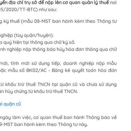
yển địa chỉ trụ sở để nộp lên cơ quan quản lý thuế
nơi
105/2020/TT-BTC) như sau:
ăng ký thuế (mẫu 08-MST ban hành kèm theo Thông tư
ghiệp (tùy quận/huyện).
 quý hiện tại thông qua chữ ký số.
nh nghiệp nộp thông báo hủy hóa đơn thông qua chữ
i, tỉnh mới sử dụng tiếp, doanh nghiệp nộp mẫu
oặc mẫu số BK02/AC - Bảng kê quyết toán hóa đơn
ừ khấu trừ thuế TNCN tại quận cũ và chưa sử dụng
ăn hủy chứng từ khấu trừ thuế TNCN.
ại quận cũ
15 ngày làm việc, cơ quan thuế ban hành Thông báo về
09-MST ban hành kèm theo Thông tư này.