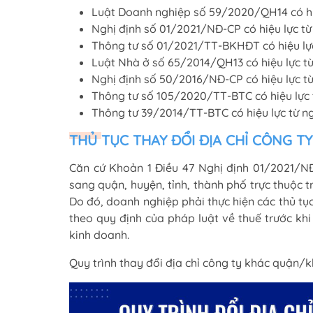
Luật Doanh nghiệp số 59/2020/QH14 có hiệ
Nghị định số 01/2021/NĐ-CP có hiệu lực t
Thông tư số 01/2021/TT-BKHĐT có hiệu lự
Luật Nhà ở số 65/2014/QH13 có hiệu lực t
Nghị định số 50/2016/NĐ-CP có hiệu lực t
Thông tư số 105/2020/TT-BTC có hiệu lực 
Thông tư 39/2014/TT-BTC có hiệu lực từ n
THỦ TỤC THAY ĐỔI ĐỊA CHỈ CÔNG T
Căn cứ Khoản 1 Điều 47 Nghị định 01/2021/NĐ-
sang quận, huyện, tỉnh, thành phố trực thuộc 
Do đó, doanh nghiệp phải thực hiện các thủ tụ
theo quy định của pháp luật về thuế trước khi
kinh doanh.
Quy trình thay đổi địa chỉ công ty khác quận/k