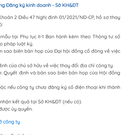
òng Đăng ký kinh doanh - Sở KH&ĐT
Khoản 2 Điều 47 Nghị định 01/2021/NĐ-CP, hồ sơ thay
ó:
 mẫu tại Phụ lục II-1 Ban hành kèm theo Thông tư số
 pháp luật ký.
ản sao biên bản họp của Đại hội đồng cổ đông về việc
ịnh của chủ sở hữu về việc thay đổi địa chỉ công ty.
ên: Quyết định và bản sao biên bản họp của Hội đồng
ộc nếu công ty chưa đăng ký số điện thoại khi thành
nhận kết quả tại Sở KH&ĐT (nếu có).
ược ủy quyền.
sở công ty