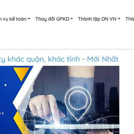
h vụ kế toán
Thay đổi GPKD
Thành lập DN VN
Thà
 ty khác quận, khác tỉnh - Mới Nhất