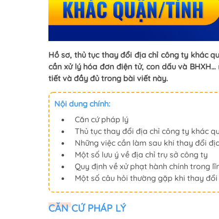
Hồ sơ, thủ tục thay đổi địa chỉ công ty khác qu
cần xử lý hóa đơn điện tử, con dấu và BHXH..
tiết và đầy đủ trong bài viết này.
Nội dung chính:
Căn cứ pháp lý
Thủ tục thay đổi địa chỉ công ty khác q
Những việc cần làm sau khi thay đổi địa
Một số lưu ý về địa chỉ trụ sở công ty
Quy định về xử phạt hành chính trong lĩ
Một số câu hỏi thường gặp khi thay đổi
CĂN CỨ PHÁP LÝ