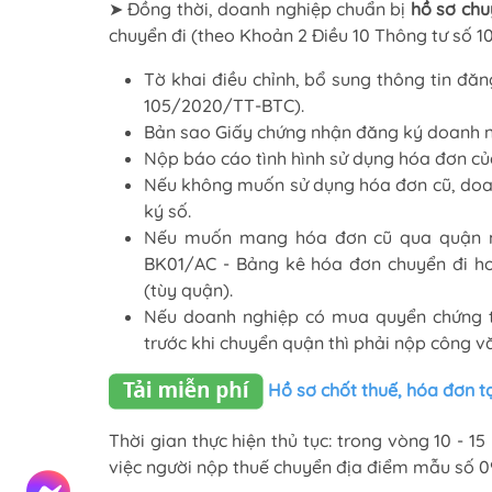
➤ Đồng thời, doanh nghiệp chuẩn bị
hồ sơ chu
chuyển đi (theo Khoản 2 Điều 10 Thông tư số 
Tờ khai điều chỉnh, bổ sung thông tin đ
105/2020/TT-BTC).
Bản sao Giấy chứng nhận đăng ký doanh n
Nộp báo cáo tình hình sử dụng hóa đơn của
Nếu không muốn sử dụng hóa đơn cũ, doa
ký số.
Nếu muốn mang hóa đơn cũ qua quận mớ
BK01/AC - Bảng kê hóa đơn chuyển đi h
(tùy quận).
Nếu doanh nghiệp có mua quyển chứng t
trước khi chuyển quận thì phải nộp công v
Hồ sơ chốt thuế, hóa đơn t
Thời gian thực hiện thủ tục: trong vòng 10 - 
việc người nộp thuế chuyển địa điểm mẫu số 