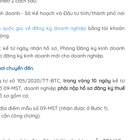
theo 2 cách sau:
nh doanh - Sở Kế hoạch và Đầu tư tỉnh/thành phố nơi
n quốc gia về đăng ký doanh nghiệp
bằng tài khoản
ộng.
ệc kể từ ngày nhận hồ sơ, Phòng Đăng ký kinh doanh
ép đăng ký kinh doanh mới cho doanh nghiệp.
nơi chuyển đến.
g tư số 105/2020/TT-BTC,
trong vòng 10 ngày
kể từ
số 09-MST, doanh nghiệp
phải nộp hồ sơ đăng ký thuế
ồ sơ gồm có:
địa điểm mẫu số 09-MST (nhận được ở Bước 1).
 cần công chứng).