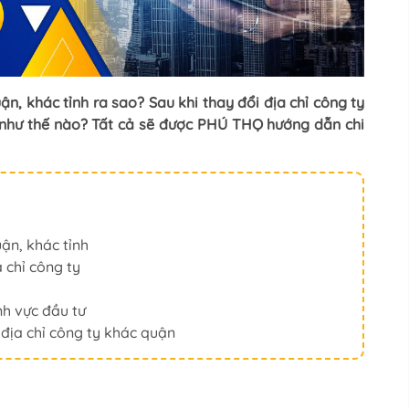
ận, khác tỉnh ra sao? Sau khi thay đổi địa chỉ công ty
. như thế nào? Tất cả sẽ được PHÚ THỌ hướng dẫn chi
uận, khác tỉnh
 chỉ công ty
nh vực đầu tư
 địa chỉ công ty khác quận