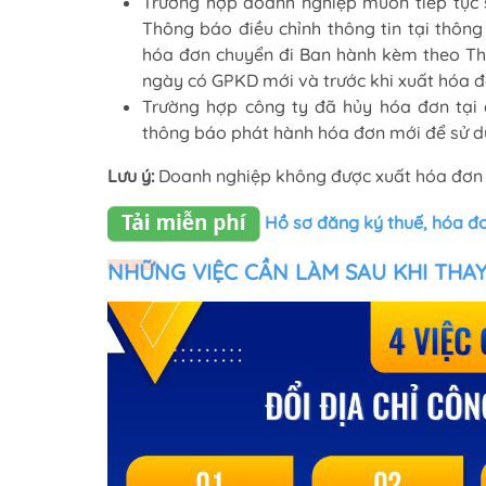
Trường hợp doanh nghiệp muốn tiếp tục 
Thông báo điều chỉnh thông tin tại thô
hóa đơn chuyển đi Ban hành kèm theo Th
ngày có GPKD mới và trước khi xuất hóa đ
Trường hợp công ty đã hủy hóa đơn tại c
thông báo phát hành hóa đơn mới để sử d
Lưu ý:
Doanh nghiệp không được xuất hóa đơn tro
Hồ sơ đăng ký thuế, hóa đ
NHỮNG VIỆC CẦN LÀM SAU KHI THAY