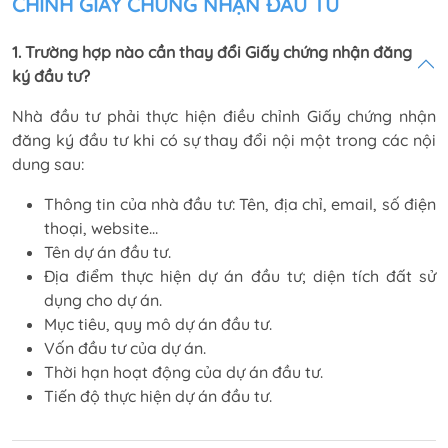
CHỈNH GIẤY CHỨNG NHẬN ĐẦU TƯ
1. Trường hợp nào cần thay đổi Giấy chứng nhận đăng
ký đầu tư?
Nhà đầu tư phải thực hiện điều chỉnh Giấy chứng nhận
đăng ký đầu tư khi có sự thay đổi nội một trong các nội
dung sau:
Thông tin của nhà đầu tư: Tên, địa chỉ, email, số điện
thoại, website…
Tên dự án đầu tư.
Địa điểm thực hiện dự án đầu tư; diện tích đất sử
dụng cho dự án.
Mục tiêu, quy mô dự án đầu tư.
Vốn đầu tư của dự án.
Thời hạn hoạt động của dự án đầu tư.
Tiến độ thực hiện dự án đầu tư.