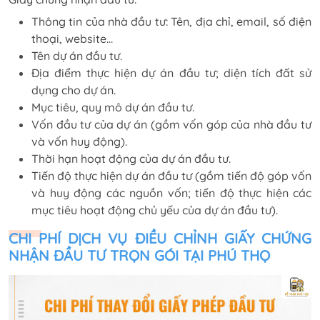
Thông tin của nhà đầu tư: Tên, địa chỉ, email, số điện
thoại, website…
Tên dự án đầu tư.
Địa điểm thực hiện dự án đầu tư; diện tích đất sử
dụng cho dự án.
Mục tiêu, quy mô dự án đầu tư.
Vốn đầu tư của dự án (gồm vốn góp của nhà đầu tư
và vốn huy động).
Thời hạn hoạt động của dự án đầu tư.
Tiến độ thực hiện dự án đầu tư (gồm tiến độ góp vốn
và huy động các nguồn vốn; tiến độ thực hiện các
mục tiêu hoạt động chủ yếu của dự án đầu tư).
CHI PHÍ DỊCH VỤ ĐIỀU CHỈNH GIẤY CHỨNG
NHẬN ĐẦU TƯ TRỌN GÓI TẠI PHÚ THỌ