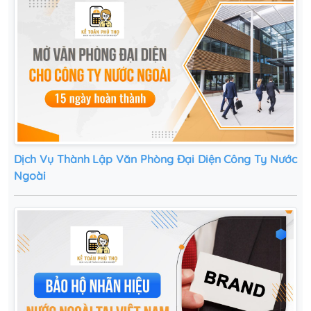
Dịch Vụ Thành Lập Văn Phòng Đại Diện Công Ty Nước
Ngoài