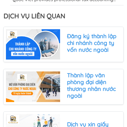
services for foreign invested enterprises in Vietnam
with the service fee is only from 1.000.000 dong per
DỊCH VỤ LIÊN QUAN
month
Đăng ký thành lập
chi nhánh công ty
vốn nước ngoài
Thành lập văn
phòng đại diện
thương nhân nước
ngoài
Dịch vụ
xin giấy