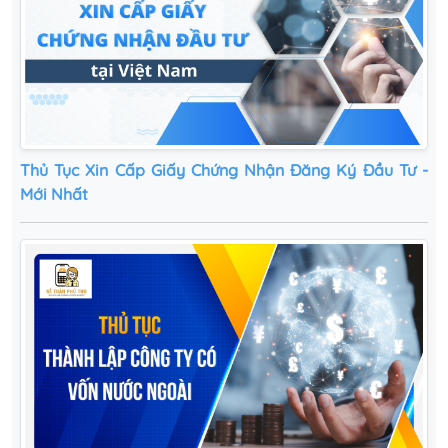
Thủ Tục Xin Cấp Giấy Chứng Nhận Đăng Ký Đầu Tư -
Mới Nhất